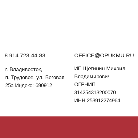
8 914 723-44-83
OFFICE@OPUKMU.RU
ИП Щетинин Михаил
г. Владивосток,
Владимирович
п. Трудовое, ул. Беговая
ОГРНИП
25а Индекс: 690912
314254313200070
ИНН 253912274964
СВЯЗАТЬСЯ С
НАМИ ЧЕРЕЗ
ФОРМУ
Укажите имя и адрес электронной почты — наш
специалист свяжется с вами в ближайшее время.
Не забудьте нажать кнопку «Отправить запрос»
после заполнения формы