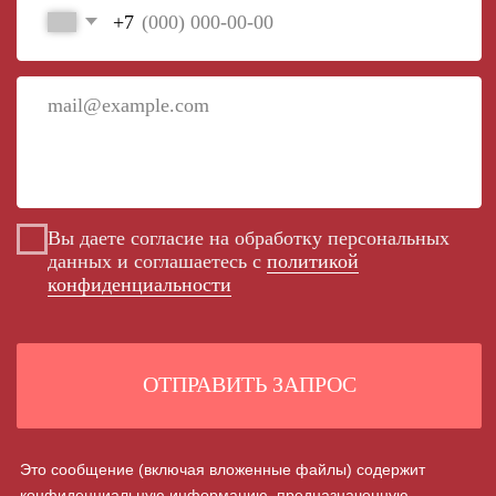
в соответствии с законодательством Российской
Федерации.Если вы получили это сообщение по ошибке,
пожалуйста, немедленно уведомьте отправителя и удалите
его. Любое несанкционированное использование,
копирование, распространение или разглашение
информации, содержащейся в данном сообщении, строго
запрещено.
НУЖНА ПОМОЩЬ?
Оставьте заявку и наш эксперт ответит на все ваши вопросы
ПОЛУЧИТЬ КОНСУЛЬТАЦИЮ
КЛИЕНТУ
КАТАЛОГ
Производство
Опорно-поворотные устройства