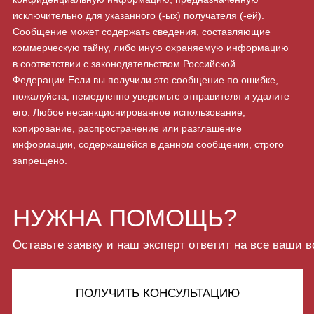
Доставка
Редукторы
Компания
Запчасти для грузовиков
Отзывы
Болты высокопрочные
Контакты
Троса для манипуляторо
Фильтра для спецтехники
8 914 723-44-83
OFFICE@OPUKMU.RU
ИП Щетинин Михаил
г. Владивосток,
Владимирович
п. Трудовое, ул.
ОГРНИП 314254313200070
Беговая 25а
ИНН 253912274964
РАЗРАБОТКА САЙТА: KILINGAUZEN