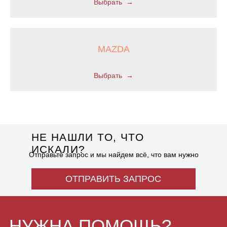
ИП Щетинин Михаил
г. Владивосток,
Выбрать
Владимирович
п. Трудовое, ул.
ОГРНИП 314254313200070
Беговая 25а
ИНН 253912274964
MAZDA
Выбрать
РАЗРАБОТКА САЙТА: KILINGAUZEN
© 2025, ОПУКМУ. Копирование материалов с сайта
запрещено. Все права защищены. Ознакомьтесь с нашей
политикой конфиденциальности
и условиями использования
для получения полной информации о заказах, доставке
и защите персональных данных.