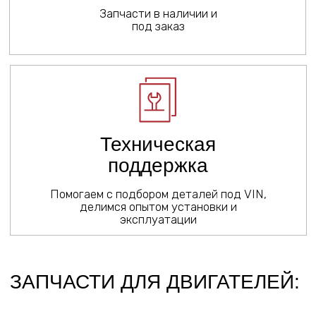
D4BR, D4DB, D6DB, D4CB, J3
Двигателя в сборе, форсунки, поршня,
головки, фильтра, ремкомплекты,
датчики, пальцы, сальники и другие
запчасти