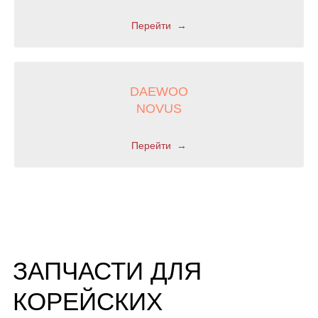
Перейти
НУЖНА ПОМОЩЬ?
DAEWOO
Оставьте заявку и наш эксперт ответит на все ваши вопросы
NOVUS
ПОЛУЧИТЬ КОНСУЛЬТАЦИЮ
Перейти
КЛИЕНТУ
КАТАЛОГ
Производство
Опорно-поворотные устройства
Доставка
Редукторы
Компания
Запчасти для грузовиков