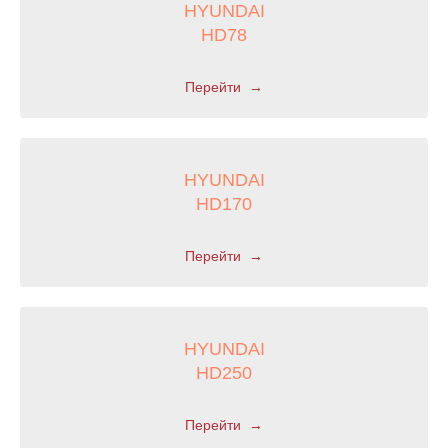
HYUNDAI
ЗАПЧАСТИ ДЛЯ
HD78
КОРЕЙСКИХ
ГРУЗОВИКОВ
Перейти
НЕ НАШЛИ ТО, ЧТО
ИСКАЛИ?
Отправьте запрос и мы найдем всё, что вам нужно
HYUNDAI
HD170
ОТПРАВИТЬ ЗАПРОС
Перейти
ОТГРУЗКИ
HYUNDAI
HD250
Перейти