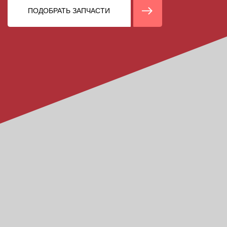
Оригиналы +
проверенные аналоги
Широкий ассортимент запасных частей
для Hyundai, Kia, Daewoo: от двигателя
до ходовой