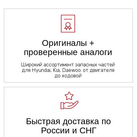
Быстрая доставка по
России и СНГ
Запчасти в наличии и
под заказ
Техническая
поддержка
Помогаем с подбором деталей под VIN,
делимся опытом установки и
эксплуатации
ЗАПЧАСТИ ДЛЯ ДВИГАТЕЛЕЙ:
D6AC, D6AB, D4DD, D6DA, D6CA,
D6CC, D6CB, D6GA, D6BR, D4DA,