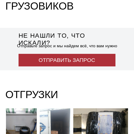
Отзывы
Болты высокопрочные
Контакты
Троса для манипуляторо
Фильтра для спецтехники
8 914 723-44-83
OFFICE@OPUKMU.RU
ИП Щетинин Михаил
г. Владивосток,
Владимирович
п. Трудовое, ул.
ОГРНИП 314254313200070
Беговая 25а
ИНН 253912274964
РАЗРАБОТКА САЙТА: KILINGAUZEN
© 2025, ОПУКМУ. Копирование материалов с сайта
запрещено. Все права защищены. Ознакомьтесь с нашей