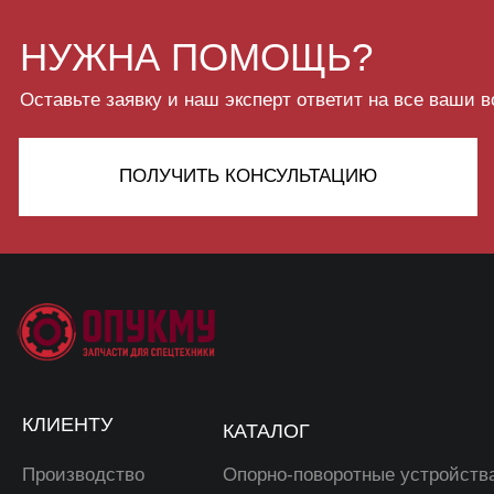
КЛИЕНТУ
КАТАЛОГ
Производство
Опорно-поворотные устройства
Доставка
Редукторы
Компания
Запчасти для грузовиков
Отзывы
Болты высокопрочные
Контакты
Троса для манипуляторо
Фильтра для спецтехники
8 914 723-44-83
OFFICE@OPUKMU.RU
ИП Щетинин Михаил
г. Владивосток,
Владимирович
п. Трудовое, ул.
ОГРНИП 314254313200070
Беговая 25а
ИНН 253912274964