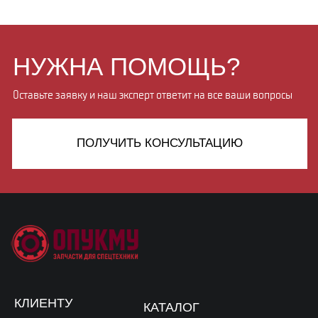
ПОЛУЧИТЬ КОНСУЛЬТАЦИЮ
КЛИЕНТУ
КАТАЛОГ
Производство
Опорно-поворотные устройства
Доставка
Редукторы
Компания
Запчасти для грузовиков
Отзывы
Болты высокопрочные
Контакты
Троса для манипуляторо
Фильтра для спецтехники
8 914 723-44-83
OFFICE@OPUKMU.RU
ИП Щетинин Михаил Владимирович
г. Владивосток,
ОГРНИП 314254313200070
п. Трудовое, ул.
ИНН 253912274964
Беговая 25а