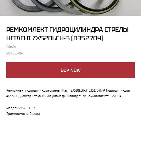
РЕМКОМЛЕКТ ГИДРОЦИЛИНДРА СТРЕЛЫ
HITACHI ZX520LCH-3 (0352704)
Hitachi
SKU:
352704
BUY NOW
Ремкомлект гидроцилиндра стрелы Hitachi ZX520LCH-3 (0352704). № Гидроцилиндра:
4637751. Диаметр штока: 115 мм. Диаметр цилиндра: . № Ремкомплекта: 0352704.
Модель: ZX520LCH-3
Применимость: Стрела