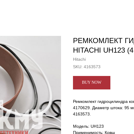
РЕМКОМЛЕКТ Г
HITACHI UH123 (4
Hitachi
SKU:
4163573
BUY NOW
Ремкомлект гидроцилиндра ко
4170629. Диаметр штока: 95 
4163573.
Модель: UH123
Применимость: Ковш