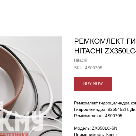
РЕМКОМЛЕКТ Г
HITACHI ZX350LC-
Hitachi
SKU:
4S00705
BUY NOW
Ремкомлект гидроцилиндра ко
Гидроцилиндра: 9255452H. Ди
Ремкомплекта: 4S00705.
Модель: ZX350LC-5N
Применимость: Ковш