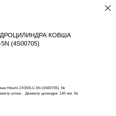
ИДРОЦИЛИНДРА КОВША
5N (4S00705)
вша Hitachi ZX350LC-5N (4S00705). №
аметр штока: . Диаметр цилиндра: 140 мм. №