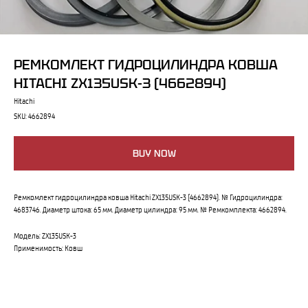
РЕМКОМЛЕКТ ГИДРОЦИЛИНДРА КОВША
HITACHI ZX135USK-3 (4662894)
Hitachi
SKU:
4662894
BUY NOW
Ремкомлект гидроцилиндра ковша Hitachi ZX135USK-3 (4662894). № Гидроцилиндра:
4683746. Диаметр штока: 65 мм. Диаметр цилиндра: 95 мм. № Ремкомплекта: 4662894.
Модель: ZX135USK-3
Применимость: Ковш