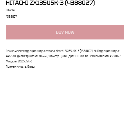
HITACHI ZX135USK-3 (4388027)
Hitachi
4388027
BUY NOW
Ремкомлект гидроцилиндра отвала Hitachi ZX135USK-3 (4388027). № Гидроцилиндра:
4432510. Диаметр штока: 70 мм. Диаметр цилиндра: 100 мм. № Ремкомплекта: 4388027.
Модель: ZX135USK-3
Применимость: Отвал