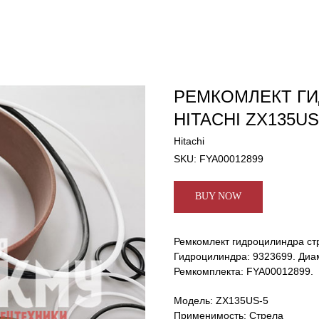
РЕМКОМЛЕКТ Г
HITACHI ZX135US
Hitachi
SKU:
FYA00012899
BUY NOW
Ремкомлект гидроцилиндра ст
Гидроцилиндра: 9323699. Диам
Ремкомплекта: FYA00012899.
Модель: ZX135US-5
Применимость: Стрела