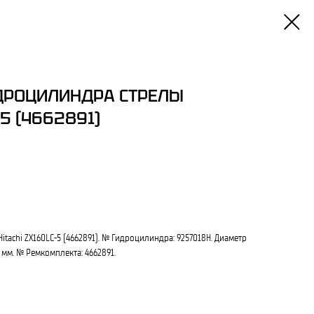
ДРОЦИЛИНДРА СТРЕЛЫ
-5 (4662891)
tachi ZX160LC-5 (4662891). № Гидроцилиндра: 9257018H. Диаметр
 мм. № Ремкомплекта: 4662891.