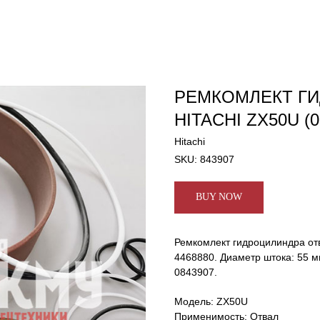
РЕМКОМЛЕКТ Г
HITACHI ZX50U (0
Hitachi
SKU:
843907
BUY NOW
Ремкомлект гидроцилиндра отв
4468880. Диаметр штока: 55 
0843907.
Модель: ZX50U
Применимость: Отвал