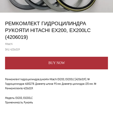
РЕМКОМЛЕКТ ГИДРОЦИЛИНДРА
РУКОЯТИ HITACHI EX200, EX200LC
(4206019)
Hitachi
SKU:
4206019
BUY NOW
Ремкомлект гидроцилиндра рукояти Hitachi EX200, EX200LC (4206019). №
Гидроцилиндра: 4180278. Диаметр штока: 95 мм. Диаметр цилиндра: 135 мм. №
Ремкомплекта: 4206019.
Модель: EX200, EX200LC
Применимость: Рукоять