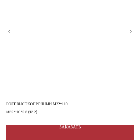
БОЛТ ВЫСОКОПРОЧНЫЙ М22*110
БО
М22*110*2.5 (12.9)
М20
ЗАКАЗАТЬ